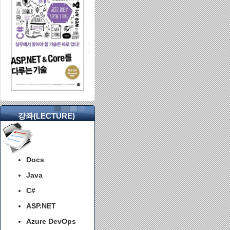
강좌(LECTURE)
Docs
Java
C#
ASP.NET
Azure DevOps