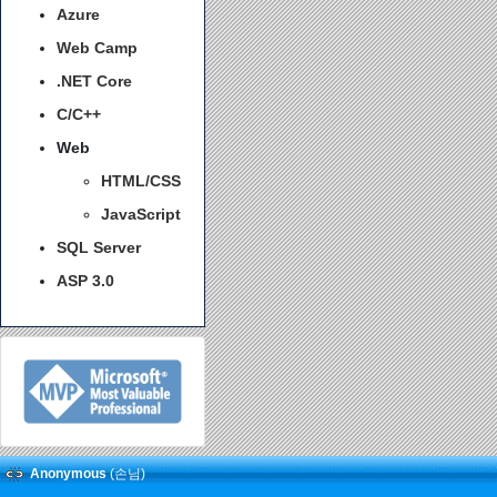
Azure
Web Camp
.NET Core
C/C++
Web
HTML/CSS
JavaScript
SQL Server
ASP 3.0
Anonymous
(손님)