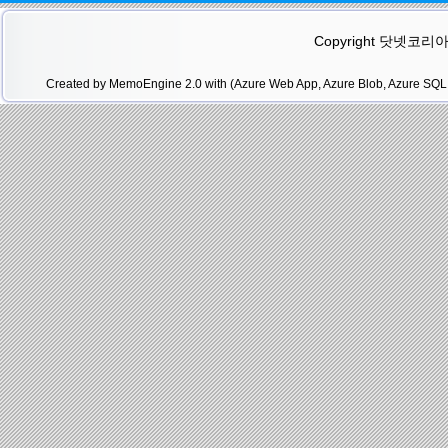
Copyright 닷넷코리아(.N
Created by MemoEngine 2.0 with (Azure Web App, Azure Blob, Azure SQL 