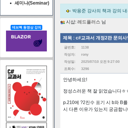
세미나(Seminar)
박용준 강사의 책과 강의 
시삽:
레드플러스
님
데브렉 동영상 강의
제목 :
c#교과서 개정2판 문의사
글번호:
1138
작성자:
rony
작성일:
2025/07/10 오전 9:27:00
조회수:
3296
안녕하세요!
정성스러운 책 잘 읽었습니다ㅎ
p.210에 ?2진수 표기 시 b와
시 다른 이유가 있는지 궁금합니