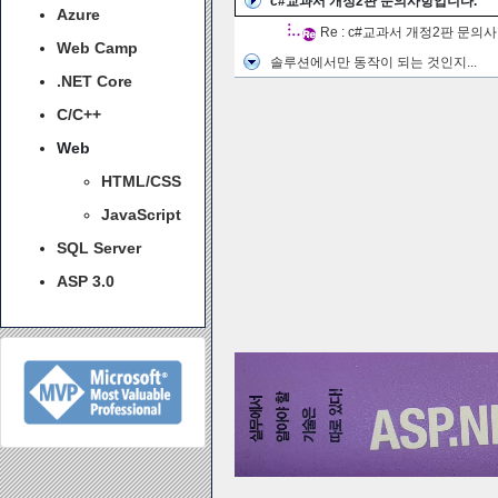
c#교과서 개정2판 문의사항입니다.
Azure
Re : c#교과서 개정2판 문의
Web Camp
솔루션에서만 동작이 되는 것인지...
.NET Core
C/C++
Web
HTML/CSS
JavaScript
SQL Server
ASP 3.0