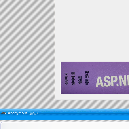
Anonymous
(손님)