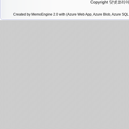
Copyright 닷넷코리아(.N
Created by MemoEngine 2.0 with (Azure Web App, Azure Blob, Azure SQL 