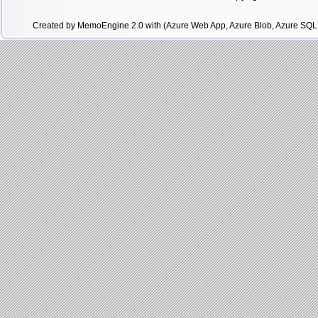
Created by MemoEngine 2.0 with (Azure Web App, Azure Blob, Azure SQL 