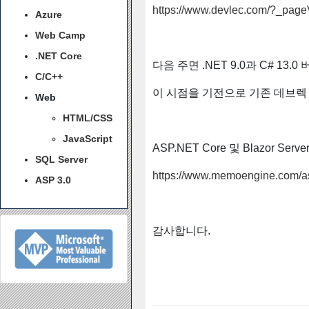
https://www.devlec.com/?_pa
Azure
Web Camp
.NET Core
다음 주면 .NET 9.0과 C# 13
C/C++
이 시점을 기전으로 기존 데브렉
Web
HTML/CSS
JavaScript
ASP.NET Core 및 Blazor
SQL Server
https://www.memoengine.com/asp
ASP 3.0
감사합니다.