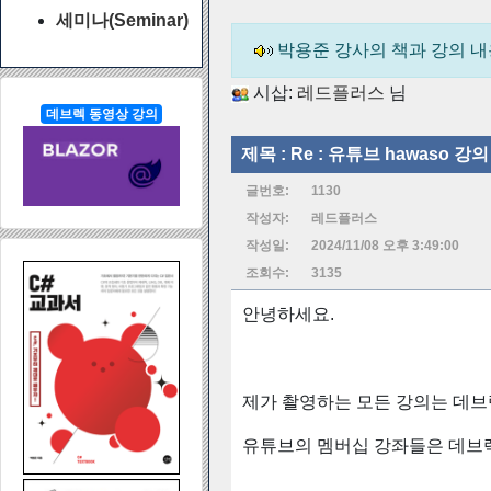
세미나(Seminar)
박용준 강사의 책과 강의 
시삽:
레드플러스
님
데브렉 동영상 강의
제목 :
Re : 유튜브 hawaso 강의
글번호:
1130
작성자:
레드플러스
작성일:
2024/11/08 오후 3:49:00
조회수:
3135
안녕하세요.
제가 촬영하는 모든 강의는 데브
유튜브의 멤버십 강좌들은 데브