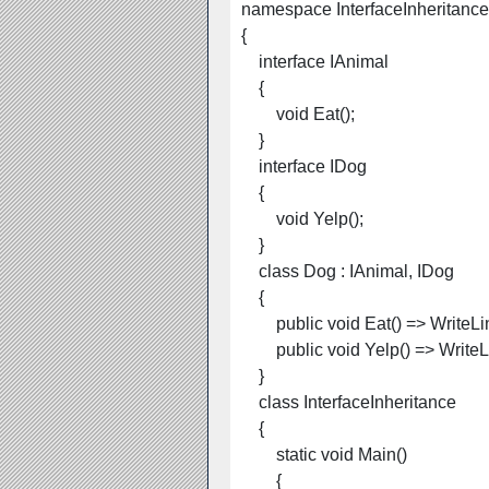
namespace InterfaceInheritance
{
interface IAnimal
{
void Eat();
}
interface IDog
{
void Yelp();
}
class Dog : IAnimal, IDog
{
public
void Eat() => WriteL
public
void Yelp() => Write
}
class InterfaceInheritance
{
static void Main()
{