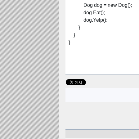
Dog dog = new Dog();
dog.Eat();
dog.Yelp();
}
}
}