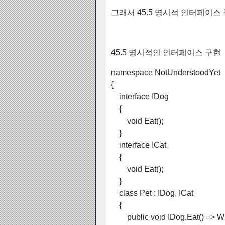
그래서 45.5 명시적 인터페이스
45.5 명시적인 인터페이스 구현
namespace NotUnderstoodYet
{
interface IDog
{
void Eat();
}
interface ICat
{
void Eat();
}
class Pet : IDog, ICat
{
public
void IDog.Eat() => W