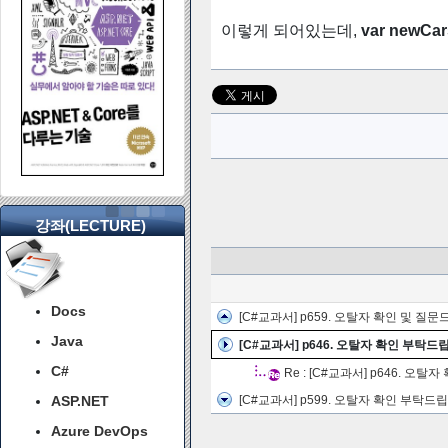
이렇게 되어있는데,
var newCars
강좌(LECTURE)
Docs
[C#교과서] p659. 오탈자 확인 및 질
Java
[C#교과서] p646. 오탈자 확인 부탁드
C#
Re : [C#교과서] p646. 오
ASP.NET
[C#교과서] p599. 오탈자 확인 부탁드
Azure DevOps