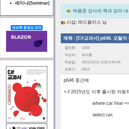
세미나(Seminar)
박용준 강사의 책과 강의 
시삽:
레드플러스
님
데브렉 동영상 강의
제목 :
[C#교과서] p646. 오탈
글번호:
1004
작성자:
유지훈
작성일:
2021/12/31 오전 9:45:00
조회수:
5915
p646 중간에
> // 2015년도 이후 출시된 자동
where car.Year >= 
select car;