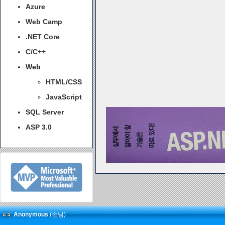
Azure
Web Camp
.NET Core
C/C++
Web
HTML/CSS
JavaScript
SQL Server
ASP 3.0
Anonymous
(손님)