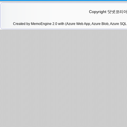
Copyright 닷넷코리아(.N
Created by MemoEngine 2.0 with (Azure Web App, Azure Blob, Azure SQL 